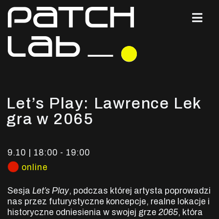
Let’s Play: Lawrence Lek
gra w 2065
9.10 | 18:00 - 19:00
online
Sesja
Let’s Play
, podczas której artysta poprowadzi
nas przez futurystyczne koncepcje, realne lokacje i
historyczne odniesienia w swojej grze
2065
, która