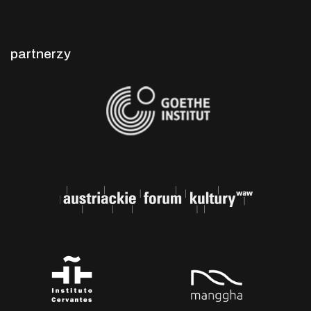
partnerzy