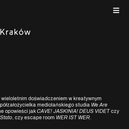
ką z wieloletnim doświadczeniem w kreatywnym
półzałożycielka mediolańskiego studia
We Are
ne opowieści jak
CAVE! JASKINIA! DEUS VIDET
czy
 Stato
, czy escape room
WER IST WER
.