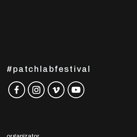
#patchlabfestival
organizator