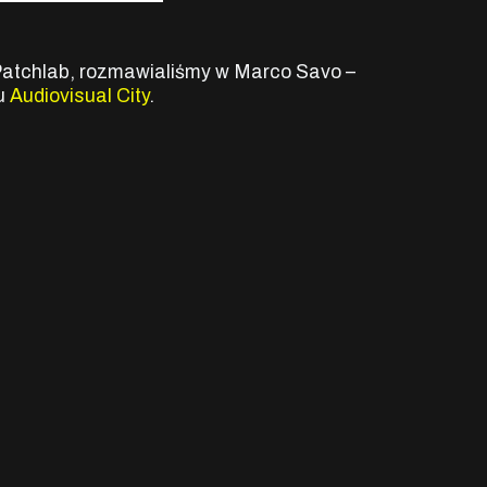
l Patchlab, rozmawialiśmy w Marco Savo –
u
Audiovisual City
.