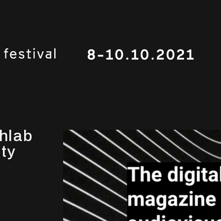
hlab
ity